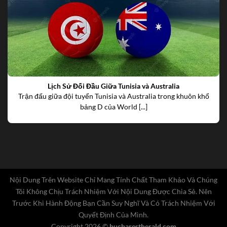
Lịch Sử Đối Đầu Giữa Tunisia và Australia
Trận đấu giữa đội tuyển Tunisia và Australia trong khuôn khổ
bảng D của World [...]
Nội Dung Trên Website Chỉ Mang Tính Chất Tham Khảo Và Chúng
Tôi Không Chịu Trách Nhiệm Với Nội Dung Được Chia Sẻ. Nên
Trước Khi Hành Động Bạn Cần Suy Nghĩ Và Có Trách Nhiệm Với
Quyết Định Của Mình.
Copyright 2026 ©
bucharestherald.com