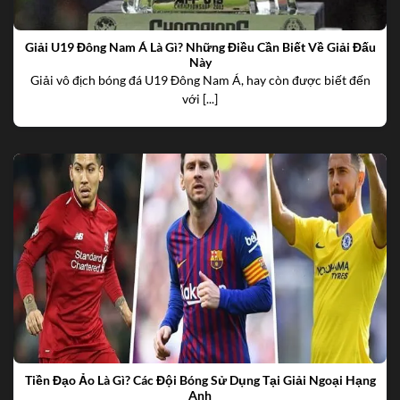
Giải U19 Đông Nam Á Là Gì? Những Điều Cần Biết Về Giải Đấu
Này
Giải vô địch bóng đá U19 Đông Nam Á, hay còn được biết đến
với [...]
Tiền Đạo Ảo Là Gì? Các Đội Bóng Sử Dụng Tại Giải Ngoại Hạng
Anh