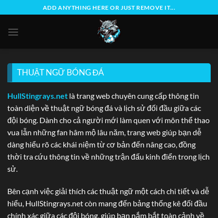
Chuyển
ADD ANYTHING HERE OR JUST REMOVE IT...
đến
nội
dung
THUẬT NGỮ BÓNG ĐÁ
HullStingrays.net
là trang web chuyên cung cấp thông tin
toàn diện về thuật ngữ bóng đá và lịch sử đối đầu giữa các
đội bóng. Dành cho cả người mới làm quen với môn thể thao
vua lẫn những fan hâm mộ lâu năm, trang web giúp bạn dễ
dàng hiểu rõ các khái niệm từ cơ bản đến nâng cao, đồng
thời tra cứu thông tin về những trận đấu kinh điển trong lịch
sử.
Bên cạnh việc giải thích các thuật ngữ một cách chi tiết và dễ
hiểu, HullStingrays.net còn mang đến bảng thống kê đối đầu
chính xác giữa các đội bóng, giúp bạn nắm bắt toàn cảnh về