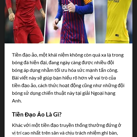
Tiền đạo ảo, một khái niệm không còn quá xa lạ trong
bóng đá hiện đại, đang ngày càng được nhiều đội
bóng áp dụng nhằm tối ưu hóa sức mạnh tấn công.
Bài viết này sẽ giúp bạn hiểu rõ hơn về vai trò của
tiền đạo ảo, cách thức hoạt động cũng như những đội
bóng sử dụng chiến thuật này tại giải Ngoại hạng
Anh.
Tiền Đạo Ảo Là Gì?
Khác với một tiền đạo truyền thống thường đứng ở
vị trí cao nhất trên sân và chịu trách nhiệm ghi bàn,