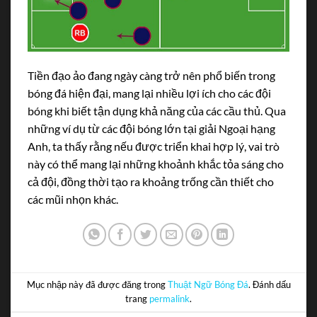
Tiền đạo ảo đang ngày càng trở nên phổ biến trong
bóng đá hiện đại, mang lại nhiều lợi ích cho các đội
bóng khi biết tận dụng khả năng của các cầu thủ. Qua
những ví dụ từ các đội bóng lớn tại giải Ngoại hạng
Anh, ta thấy rằng nếu được triển khai hợp lý, vai trò
này có thể mang lại những khoảnh khắc tỏa sáng cho
cả đội, đồng thời tạo ra khoảng trống cần thiết cho
các mũi nhọn khác.
Mục nhập này đã được đăng trong
Thuật Ngữ Bóng Đá
. Đánh dấu
trang
permalink
.