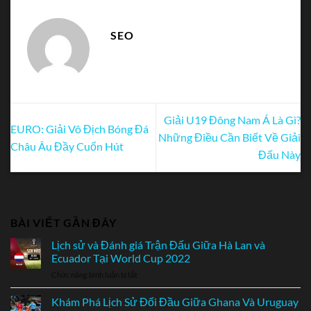
SEO
Giải U19 Đông Nam Á Là Gì?
EURO: Giải Vô Địch Bóng Đá
Những Điều Cần Biết Về Giải
Châu Âu Đầy Cuốn Hút
Đấu Này
BÀI VIẾT GẦN ĐÂY
Lịch sử và Đánh giá Trận Đấu Giữa Hà Lan và
Ecuador Tại World Cup 2022
Chức năng bình luận bị tắt
ở
Lịch
sử
Khám Phá Lịch Sử Đối Đầu Giữa Ghana Và Uruguay
và