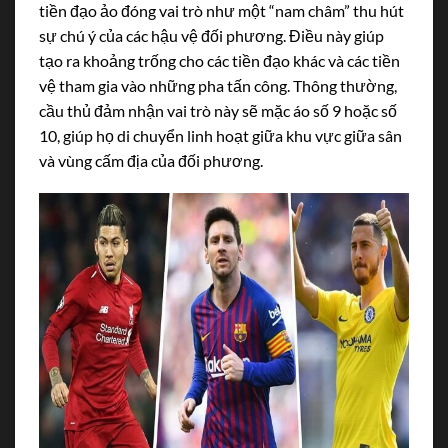
tiền đạo ảo đóng vai trò như một “nam châm” thu hút
sự chú ý của các hậu vệ đối phương. Điều này giúp
tạo ra khoảng trống cho các tiền đạo khác và các tiền
vệ tham gia vào những pha tấn công. Thông thường,
cầu thủ đảm nhận vai trò này sẽ mặc áo số 9 hoặc số
10, giúp họ di chuyển linh hoạt giữa khu vực giữa sân
và vùng cấm địa của đối phương.