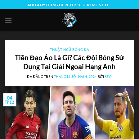
Chuyển
ADD ANYTHING HERE OR JUST REMOVE IT...
đến
nội
dung
THUẬT NGỮ BÓNG ĐÁ
Tiền Đạo Ảo Là Gì? Các Đội Bóng Sử
Dụng Tại Giải Ngoại Hạng Anh
ĐÃ ĐĂNG TRÊN
THÁNG MƯỜI HAI 4, 2024
BỞI
SEO
04
Th12