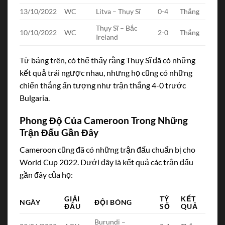
13/10/2022
WC
Litva – Thụy Sĩ
0-4
Thắng
Thụy Sĩ – Bắc
10/10/2022
WC
2-0
Thắng
Ireland
Từ bảng trên, có thể thấy rằng Thụy Sĩ đã có những
kết quả trái ngược nhau, nhưng họ cũng có những
chiến thắng ấn tượng như trận thắng 4-0 trước
Bulgaria.
Phong Độ Của Cameroon Trong Những
Trận Đấu Gần Đây
Cameroon cũng đã có những trận đấu chuẩn bị cho
World Cup 2022. Dưới đây là kết quả các trận đấu
gần đây của họ:
GIẢI
TỶ
KẾT
NGÀY
ĐỘI BÓNG
ĐẤU
SỐ
QUẢ
Burundi –