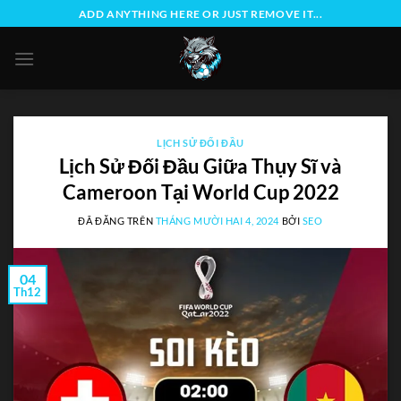
Chuyển
ADD ANYTHING HERE OR JUST REMOVE IT...
đến
nội
dung
LỊCH SỬ ĐỐI ĐẦU
Lịch Sử Đối Đầu Giữa Thụy Sĩ và
Cameroon Tại World Cup 2022
ĐÃ ĐĂNG TRÊN
THÁNG MƯỜI HAI 4, 2024
BỞI
SEO
04
Th12