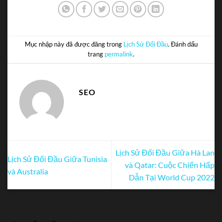
Mục nhập này đã được đăng trong
Lịch Sử Đối Đầu
. Đánh dấu
trang
permalink
.
SEO
Lịch Sử Đối Đầu Giữa Hà Lan
Lịch Sử Đối Đầu Giữa Tunisia
và Qatar: Cuộc Chiến Hấp
và Australia
Dẫn Tại World Cup 2022