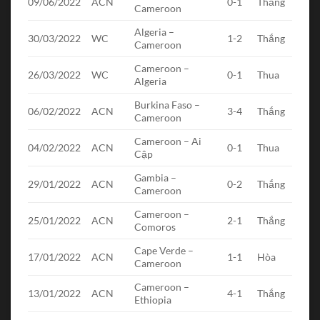
09/06/2022
ACN
0-1
Thắng
Cameroon
Algeria –
30/03/2022
WC
1-2
Thắng
Cameroon
Cameroon –
26/03/2022
WC
0-1
Thua
Algeria
Burkina Faso –
06/02/2022
ACN
3-4
Thắng
Cameroon
Cameroon – Ai
04/02/2022
ACN
0-1
Thua
Cập
Gambia –
29/01/2022
ACN
0-2
Thắng
Cameroon
Cameroon –
25/01/2022
ACN
2-1
Thắng
Comoros
Cape Verde –
17/01/2022
ACN
1-1
Hòa
Cameroon
Cameroon –
13/01/2022
ACN
4-1
Thắng
Ethiopia