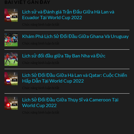
BÀI VIẾT GẦN ĐÂY
Lịch sử và Đánh giá Trận Đấu Giữa Hà Lan và
Ecuador Tại World Cup 2022
Chức năng bình luận bị tắt
ở
Lịch
sử
Khám Phá Lịch Sử Đối Đầu Giữa Ghana Và Uruguay
và
Chức năng bình luận bị tắt
ở
Đánh
Khám
giá
Phá
Lịch sử đối đầu giữa Tây Ban Nha và Đức
Trận
Lịch
Đấu
Chức năng bình luận bị tắt
ở
Sử
Giữa
Lịch
Đối
Hà
sử
Đầu
Lịch Sử Đối Đầu Giữa Hà Lan và Qatar: Cuộc Chiến
Lan
đối
Giữa
Hấp Dẫn Tại World Cup 2022
và
đầu
Ghana
Ecuador
Chức năng bình luận bị tắt
ở
giữa
Và
Tại
Lịch
Tây
Uruguay
World
Sử
Ban
Lịch Sử Đối Đầu Giữa Thụy Sĩ và Cameroon Tại
Cup
Đối
Nha
World Cup 2022
2022
Đầu
và
Chức năng bình luận bị tắt
ở
Giữa
Đức
Lịch
Hà
Sử
Lan
Đối
và
Đầu
Qatar: