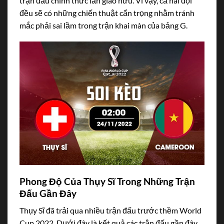
trận đấu chính thức lẫn giao hữu. Vì vậy, cả hai đội
đều sẽ có những chiến thuật cẩn trọng nhằm tránh
mắc phải sai lầm trong trận khai màn của bảng G.
Phong Độ Của Thụy Sĩ Trong Những Trận
Đấu Gần Đây
Thụy Sĩ đã trải qua nhiều trận đấu trước thềm World
Cup 2022. Dưới đây là kết quả các trận đấu gần đây