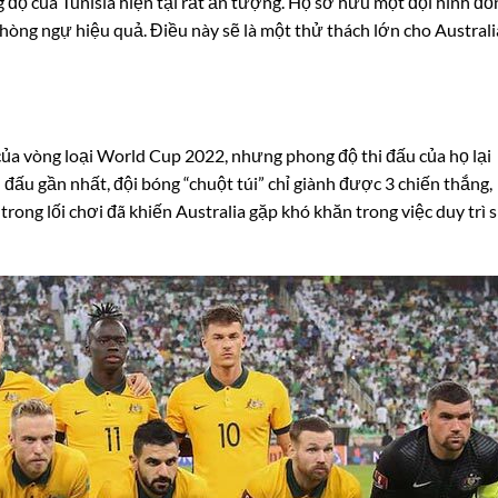
 độ của Tunisia hiện tại rất ấn tượng. Họ sở hữu một đội hình đồ
hòng ngự hiệu quả. Điều này sẽ là một thử thách lớn cho Australi
của vòng loại World Cup 2022, nhưng phong độ thi đấu của họ lại
 đấu gần nhất, đội bóng “chuột túi” chỉ giành được 3 chiến thắng,
 trong lối chơi đã khiến Australia gặp khó khăn trong việc duy trì 