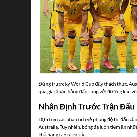
Đứng trước kỳ World Cup đầy thách thức, Austr
qua giai đoạn bảng đấu cùng với đương kim vô
Nhận Định Trước Trận Đấu
Dựa trên các phân tích về phong độ thi đấu cũn
Australia. Tuy nhiên, bóng đá luôn tiềm ẩn nhữ
khả năng tạo ra cú sốc.