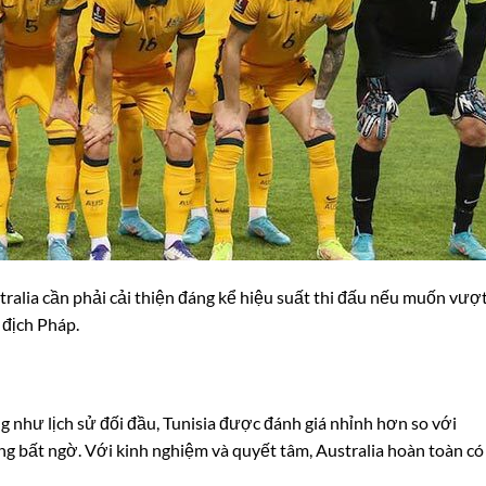
alia cần phải cải thiện đáng kể hiệu suất thi đấu nếu muốn vượ
 địch Pháp.
g như lịch sử đối đầu, Tunisia được đánh giá nhỉnh hơn so với
ng bất ngờ. Với kinh nghiệm và quyết tâm, Australia hoàn toàn có