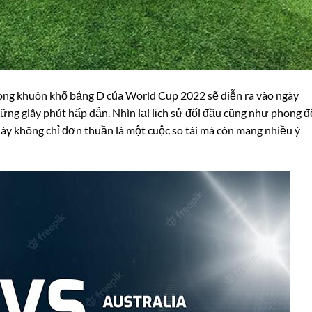
trong khuôn khổ bảng D của World Cup 2022 sẽ diễn ra vào ngày
g giây phút hấp dẫn. Nhìn lại lịch sử đối đầu cũng như phong đ
 này không chỉ đơn thuần là một cuộc so tài mà còn mang nhiều ý