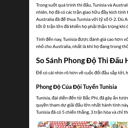
Trong suốt quá trình thi đấu, Tunisia và Austr
nhiên, họ đã có các trận giao hữu đầy kịch tín
Australia đã để thua Tunisia với tỷ số 0-2. Dù 
tốt ở trận lớn đã khiến họ phải thận trọng khi đ
Tính đến nay, Tunisia được đánh giá cao hơn vớ
nhỏ cho Australia, nhất là khi họ đang trong thờ
So Sánh Phong Độ Thi Đấu 
Để có cái nhìn rõ hơn về cuộc đối đầu sắp tới, h
Phong Độ Của Đội Tuyển Tunisia
Tunisia, đại diện đến từ Bắc Phi, đã gây ấn t
quyền tham dự giải đấu lớn nhất hành tinh này
Tunisia đã có 5 chiến thắng, 3 trận hòa và chỉ t