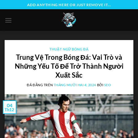
Chuyển
ADD ANYTHING HERE OR JUST REMOVE IT...
đến
nội
dung
THUẬT NGỮ BÓNG ĐÁ
Trung Vệ Trong Bóng Đá: Vai Trò và
Những Yếu Tố Để Trở Thành Người
Xuất Sắc
ĐÃ ĐĂNG TRÊN
THÁNG MƯỜI HAI 4, 2024
BỞI
SEO
04
Th12