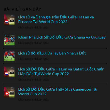
BÀI VIẾT GẦN ĐÂY
Lịch sử và Đánh giá Trận Đấu Giữa Hà Lan và
Ecuador Tại World Cup 2022
Chức năng bình luận bị tắt
ở
Lịch
sử
Khám Phá Lịch Sử Đối Đầu Giữa Ghana Và Uruguay
và
Chức năng bình luận bị tắt
ở
Đánh
Khám
giá
Phá
Lịch sử đối đầu giữa Tây Ban Nha và Đức
Trận
Lịch
Đấu
Chức năng bình luận bị tắt
ở
Sử
Giữa
Lịch
Đối
Hà
sử
Đầu
Lịch Sử Đối Đầu Giữa Hà Lan và Qatar: Cuộc Chiến
Lan
đối
Giữa
Hấp Dẫn Tại World Cup 2022
và
đầu
Ghana
Ecuador
Chức năng bình luận bị tắt
ở
giữa
Và
Tại
Lịch
Tây
Uruguay
World
Sử
Ban
Lịch Sử Đối Đầu Giữa Thụy Sĩ và Cameroon Tại
Cup
Đối
Nha
World Cup 2022
2022
Đầu
và
Chức năng bình luận bị tắt
ở
Giữa
Đức
Lịch
Hà
Sử
Lan