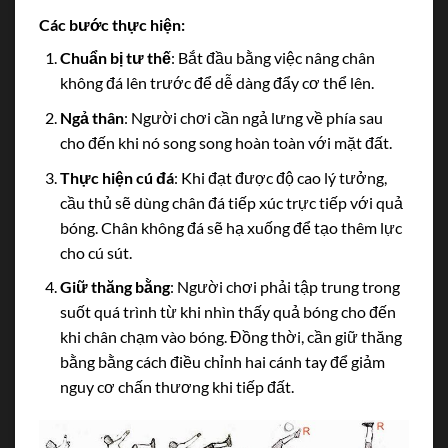
Các bước thực hiện:
Chuẩn bị tư thế
: Bắt đầu bằng việc nâng chân
không đá lên trước để dễ dàng đẩy cơ thể lên.
Ngả thân
: Người chơi cần ngả lưng về phía sau
cho đến khi nó song song hoàn toàn với mặt đất.
Thực hiện cú đá
: Khi đạt được độ cao lý tưởng,
cầu thủ sẽ dùng chân đá tiếp xúc trực tiếp với quả
bóng. Chân không đá sẽ hạ xuống để tạo thêm lực
cho cú sút.
Giữ thăng bằng
: Người chơi phải tập trung trong
suốt quá trình từ khi nhìn thấy quả bóng cho đến
khi chân chạm vào bóng. Đồng thời, cần giữ thăng
bằng bằng cách điều chỉnh hai cánh tay để giảm
nguy cơ chấn thương khi tiếp đất.