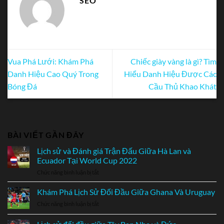
SEO
Vua Phá Lưới: Khám Phá
Chiếc giày vàng là gì? Tìm
Danh Hiệu Cao Quý Trong
Hiểu Danh Hiệu Được Các
Bóng Đá
Cầu Thủ Khao Khát
BÀI VIẾT GẦN ĐÂY
Lịch sử và Đánh giá Trận Đấu Giữa Hà Lan và
Ecuador Tại World Cup 2022
Chức năng bình luận bị tắt
ở
Lịch
sử
Khám Phá Lịch Sử Đối Đầu Giữa Ghana Và Uruguay
và
Chức năng bình luận bị tắt
ở
Đánh
Khám
giá
Phá
Trận