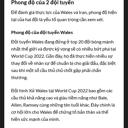
Phong độ của 2 đội tuyển
Để đánh giá thực lực của Wales và Iran, phong độ hiện
tại của hai đội là yếu tố quan trọng cần xem xét.
Phong độ của đội tuyển Wales
Đội tuyển Wales đang đứng ở top 20 đội bóng mạnh
nhất thế giới và được kỳ vọng sẽ có nhiều bứt phá tại
World Cup 2022. Gần đây, họ đã thực hiện nhiều sự
thay đổi về nhân sự để chuẩn bị cho giải đấu, đặc biệt
sau khi một số cầu thủ chủ chốt gặp phải chấn
thương.
Đội hình Xứ Wales tại World Cup 2022 bao gồm các
cầu thủ khả năng cao và giàu tiềm năng như Bale,
Allen, Ramsey cùng những tên tuổi khác. Đây chính là
cơ hội lớn cho Wales để chứng tỏ bản thân và thể
hiện sức mạnh của mình.