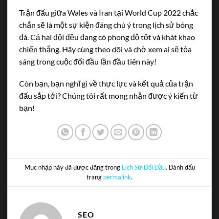
Trận đấu giữa Wales và Iran tại World Cup 2022 chắc
chắn sẽ là một sự kiện đáng chú ý trong lịch sử bóng
đá. Cả hai đội đều đang có phong độ tốt và khát khao
chiến thắng. Hãy cùng theo dõi và chờ xem ai sẽ tỏa
sáng trong cuộc đối đầu lần đầu tiên này!
Còn bạn, bạn nghĩ gì về thực lực và kết quả của trận
đấu sắp tới? Chúng tôi rất mong nhận được ý kiến từ
bạn!
Mục nhập này đã được đăng trong
Lịch Sử Đối Đầu
. Đánh dấu
trang
permalink
.
SEO