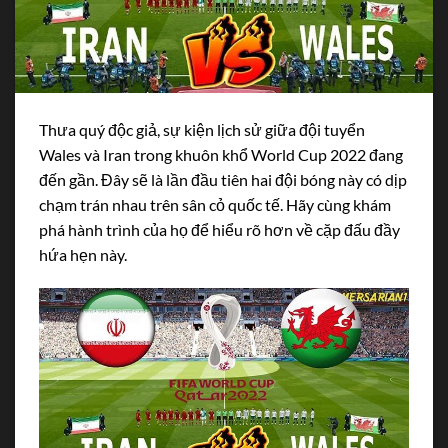
Thưa quý độc giả, sự kiện lịch sử giữa đội tuyển
Wales và Iran trong khuôn khổ World Cup 2022 đang
đến gần. Đây sẽ là lần đầu tiên hai đội bóng này có dịp
chạm trán nhau trên sân cỏ quốc tế. Hãy cùng khám
phá hành trình của họ để hiểu rõ hơn về cặp đấu đầy
hứa hẹn này.