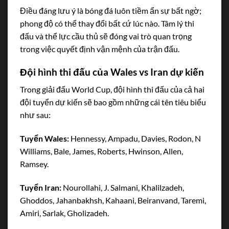
Điều đáng lưu ý là bóng đá luôn tiềm ẩn sự bất ngờ;
phong độ có thể thay đổi bất cứ lúc nào. Tâm lý thi
đấu và thể lực cầu thủ sẽ đóng vai trò quan trọng
trong việc quyết định vận mệnh của trận đấu.
Đội hình thi đấu của Wales vs Iran dự kiến
Trong giải đấu World Cup, đội hình thi đấu của cả hai
đội tuyển dự kiến sẽ bao gồm những cái tên tiêu biểu
như sau:
Tuyển Wales:
Hennessy, Ampadu, Davies, Rodon, N
Williams, Bale, James, Roberts, Hwinson, Allen,
Ramsey.
Tuyển Iran:
Nourollahi, J. Salmani, Khalilzadeh,
Ghoddos, Jahanbakhsh, Kahaani, Beiranvand, Taremi,
Amiri, Sarlak, Gholizadeh.