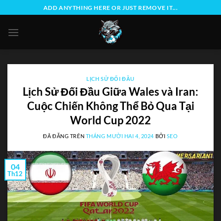
Chuyển
ADD ANYTHING HERE OR JUST REMOVE IT...
đến
nội
dung
LỊCH SỬ ĐỐI ĐẦU
Lịch Sử Đối Đầu Giữa Wales và Iran:
Cuộc Chiến Không Thể Bỏ Qua Tại
World Cup 2022
ĐÃ ĐĂNG TRÊN
THÁNG MƯỜI HAI 4, 2024
BỞI
SEO
04
Th12