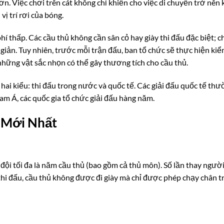
n. Việc chơi trên cát không chỉ khiến cho việc di chuyển trở nên
ị trí rơi của bóng.
phí thấp. Các cầu thủ không cần sân cỏ hay giày thi đấu đặc biệt; c
 giản. Tuy nhiên, trước mỗi trận đấu, ban tổ chức sẽ thực hiện ki
những vật sắc nhọn có thể gây thương tích cho cầu thủ.
hai kiểu: thi đấu trong nước và quốc tế. Các giải đấu quốc tế th
am Á, các quốc gia tổ chức giải đấu hàng năm.
n Mới Nhất
 đội tối đa là năm cầu thủ (bao gồm cả thủ môn). Số lần thay ngườ
a thi đấu, cầu thủ không được đi giày mà chỉ được phép chạy chân t