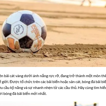
ên bãi cát vàng dưới ánh nắng rực rỡ, đang trở thành một môn th
giới. Được tổ chức trên các bãi biển hoặc sân cát, bóng đá bãi bi
u cầu kỹ năng và sự nhanh nhẹn từ các cầu thủ. Hãy cùng tìm hiể
ơi bóng đá bãi biển mới nhất.