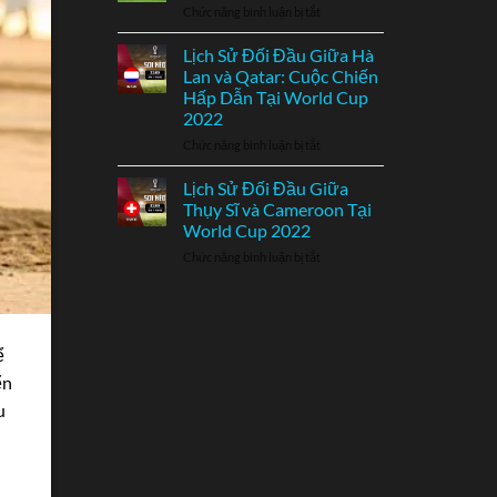
Chức năng bình luận bị tắt
ở
Đối
và
Lịch
Đầu
Ecuador
sử
Lịch Sử Đối Đầu Giữa Hà
Giữa
Tại
đối
Ghana
Lan và Qatar: Cuộc Chiến
World
đầu
Và
Cup
Hấp Dẫn Tại World Cup
giữa
Uruguay
2022
2022
Tây
Ban
Chức năng bình luận bị tắt
ở
Nha
Lịch
và
Sử
Lịch Sử Đối Đầu Giữa
Đức
Đối
Thụy Sĩ và Cameroon Tại
Đầu
World Cup 2022
Giữa
Chức năng bình luận bị tắt
ở
Hà
Lịch
Lan
Sử
và
Đối
Qatar:
Đầu
Cuộc
Giữa
ể
Chiến
Thụy
Hấp
ển
Sĩ
Dẫn
u
và
Tại
Cameroon
World
Tại
Cup
World
2022
Cup