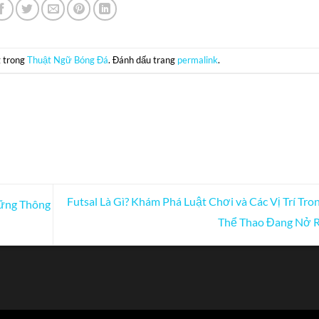
 trong
Thuật Ngữ Bóng Đá
. Đánh dấu trang
permalink
.
Futsal Là Gì? Khám Phá Luật Chơi và Các Vị Trí Tr
hững Thông
Thể Thao Đang Nở 