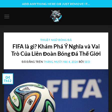
Chuyển
ADD ANYTHING HERE OR JUST REMOVE IT...
đến
nội
dung
THUẬT NGỮ BÓNG ĐÁ
FIFA là gì? Khám Phá Ý Nghĩa và Vai
Trò Của Liên Đoàn Bóng Đá Thế Giới
ĐÃ ĐĂNG TRÊN
THÁNG MƯỜI HAI 4, 2024
BỞI
SEO
04
Th12