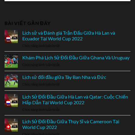
BÀI VIẾT GẦN ĐÂY
Lịch sử và Đánh giá Trận Đấu Giữa Hà Lan và
Ecuador Tại World Cup 2022
Chức năng bình luận bị tắt
ở
Lịch
sử
Khám Phá Lịch Sử Đối Đầu Giữa Ghana Và Uruguay
và
Chức năng bình luận bị tắt
ở
Đánh
Khám
giá
Phá
Lịch sử đối đầu giữa Tây Ban Nha và Đức
Trận
Lịch
Đấu
Chức năng bình luận bị tắt
ở
Sử
Giữa
Lịch
Đối
Hà
sử
Đầu
Lịch Sử Đối Đầu Giữa Hà Lan và Qatar: Cuộc Chiến
Lan
đối
Giữa
Hấp Dẫn Tại World Cup 2022
và
đầu
Ghana
Ecuador
Chức năng bình luận bị tắt
ở
giữa
Và
Tại
Lịch
Tây
Uruguay
World
Sử
Ban
Lịch Sử Đối Đầu Giữa Thụy Sĩ và Cameroon Tại
Cup
Đối
Nha
World Cup 2022
2022
Đầu
và
Chức năng bình luận bị tắt
ở