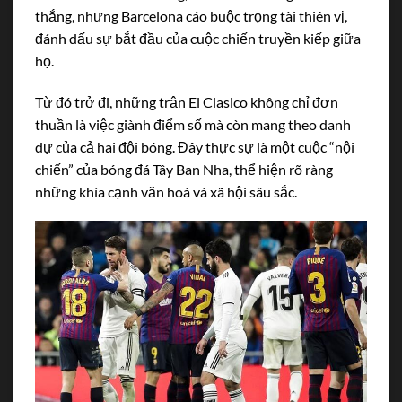
thắng, nhưng Barcelona cáo buộc trọng tài thiên vị,
đánh dấu sự bắt đầu của cuộc chiến truyền kiếp giữa
họ.
Từ đó trở đi, những trận El Clasico không chỉ đơn
thuần là việc giành điểm số mà còn mang theo danh
dự của cả hai đội bóng. Đây thực sự là một cuộc “nội
chiến” của bóng đá Tây Ban Nha, thể hiện rõ ràng
những khía cạnh văn hoá và xã hội sâu sắc.