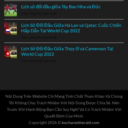
giá
Phá
Lịch sử đối đầu giữa Tây Ban Nha và Đức
Trận
Lịch
Đấu
Chức năng bình luận bị tắt
ở
Sử
Giữa
Lịch
Đối
Hà
sử
Đầu
Lịch Sử Đối Đầu Giữa Hà Lan và Qatar: Cuộc Chiến
Lan
đối
Giữa
Hấp Dẫn Tại World Cup 2022
và
đầu
Ghana
Ecuador
Chức năng bình luận bị tắt
ở
giữa
Và
Tại
Lịch
Tây
Uruguay
World
Sử
Ban
Lịch Sử Đối Đầu Giữa Thụy Sĩ và Cameroon Tại
Cup
Đối
Nha
World Cup 2022
2022
Đầu
và
Chức năng bình luận bị tắt
ở
Giữa
Đức
Lịch
Hà
Sử
Lan
Đối
và
Đầu
Qatar:
Giữa
Cuộc
Thụy
Chiến
Sĩ
Nội Dung Trên Website Chỉ Mang Tính Chất Tham Khảo Và Chúng
Hấp
và
Dẫn
Tôi Không Chịu Trách Nhiệm Với Nội Dung Được Chia Sẻ. Nên
Cameroon
Tại
Trước Khi Hành Động Bạn Cần Suy Nghĩ Và Có Trách Nhiệm Với
Tại
World
World
Cup
Quyết Định Của Mình.
Cup
2022
Copyright 2026 ©
bucharestherald.com
2022