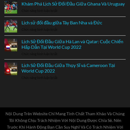
sử
Khám Phá Lịch Sử Đối Đầu Giữa Ghana Và Uruguay
và
Chức năng bình luận bị tắt
ở
Đánh
Khám
giá
Phá
Lịch sử đối đầu giữa Tây Ban Nha và Đức
Trận
Lịch
Đấu
Chức năng bình luận bị tắt
ở
Sử
Giữa
Lịch
Đối
Hà
sử
Đầu
Lịch Sử Đối Đầu Giữa Hà Lan và Qatar: Cuộc Chiến
Lan
đối
Giữa
Hấp Dẫn Tại World Cup 2022
và
đầu
Ghana
Ecuador
Chức năng bình luận bị tắt
ở
giữa
Và
Tại
Lịch
Tây
Uruguay
World
Sử
Ban
Lịch Sử Đối Đầu Giữa Thụy Sĩ và Cameroon Tại
Cup
Đối
Nha
World Cup 2022
2022
Đầu
và
Chức năng bình luận bị tắt
ở
Giữa
Đức
Lịch
Hà
Sử
Lan
Đối
và
Đầu
Qatar:
Giữa
Cuộc
Thụy
Chiến
Sĩ
Nội Dung Trên Website Chỉ Mang Tính Chất Tham Khảo Và Chúng
Hấp
và
Dẫn
Tôi Không Chịu Trách Nhiệm Với Nội Dung Được Chia Sẻ. Nên
Cameroon
Tại
Trước Khi Hành Động Bạn Cần Suy Nghĩ Và Có Trách Nhiệm Với
Tại
World