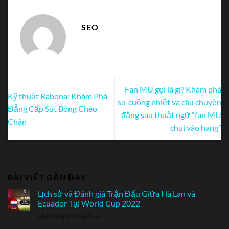
SEO
Fan MU gọi là gì? Khám phá
Kỹ thuật Rabona: Khám Phá
sự cuồng nhiệt và câu chuyện
Đẳng Cấp Sút Bóng Chéo
đằng sau thuật ngữ “fan MU
Chân
chui vào hang”
BÀI VIẾT GẦN ĐÂY
Lịch sử và Đánh giá Trận Đấu Giữa Hà Lan và
Ecuador Tại World Cup 2022
Chức năng bình luận bị tắt
ở
Lịch